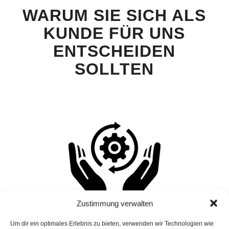
WARUM SIE SICH ALS
KUNDE
FÜR UNS
ENTSCHEIDEN
SOLLTEN
Zustimmung verwalten
Um dir ein optimales Erlebnis zu bieten, verwenden wir Technologien wie
Breites Spektrum an Produkten