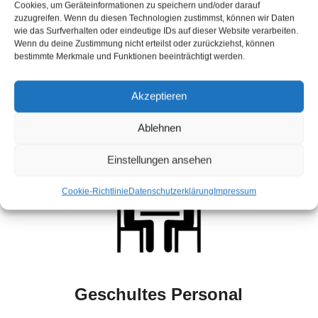
Cookies, um Geräteinformationen zu speichern und/oder darauf
zuzugreifen. Wenn du diesen Technologien zustimmst, können wir Daten
wie das Surfverhalten oder eindeutige IDs auf dieser Website verarbeiten.
Wir bieten Ihnen ein breites Portfolio an hochwertigen
Wenn du deine Zustimmung nicht erteilst oder zurückziehst, können
Produkten. Diese sind immer auf dem aktuellen
bestimmte Merkmale und Funktionen beeinträchtigt werden.
Stand der Technik und sofort einsatzbereit. Darüber
hinaus sprechen wir gerne mit Ihnen über Ihre
Akzeptieren
individuellen Anforderungen.
Ablehnen
Einstellungen ansehen
Cookie-Richtlinie
Datenschutzerklärung
Impressum
Geschultes Personal